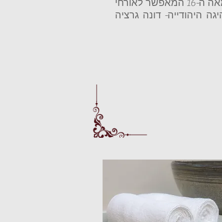
עשירה וייחודית בזכות עיצובו המרהיב ברוח המאה ה-16 המאפשר לאורחי
ה היהודייה- דונה גרציה